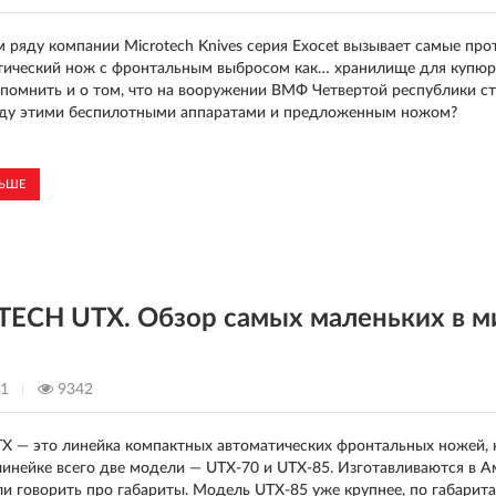
 ряду компании Microtech Knives серия Exocet вызывает самые про
тический нож с фронтальным выбросом как… хранилище для купюр! E
помнить и о том, что на вооружении ВМФ Четвертой республики ст
ду этими беспилотными аппаратами и предложенным ножом?
ЛЬШЕ
ECH UTX. Обзор самых маленьких в м
21
9342
TX — это линейка компактных автоматических фронтальных ножей,
В линейке всего две модели — UTX-70 и UTX-85. Изготавливаются в 
сли говорить про габариты. Модель UTX-85 уже крупнее, по габарита