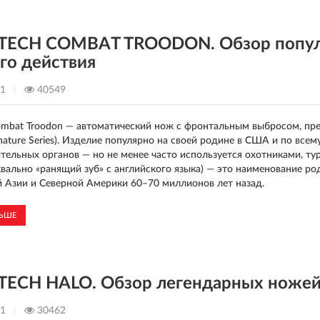
ECH COMBAT TROODON. Обзор популя
го действия
21
40549
ombat Troodon — автоматический нож с фронтальным выбросом, пр
gnature Series). Изделие популярно на своей родине в США и по вс
тельных органов — но не менее часто используется охотниками, ту
уквально «ранящий зуб» с английского языка) — это наименование р
 Азии и Северной Америки 60–70 миллионов лет назад.
ЛЬШЕ
ECH HALO. Обзор легендарных ноже
21
30462