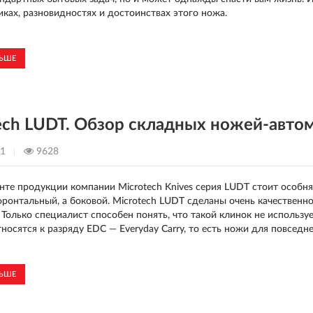
иках, разновидностях и достоинствах этого ножа.
ЛЬШЕ
ech LUDT. Обзор складных ножей-автом
21
9628
нте продукции компании Microtech Knives серия LUDT стоит особн
фронтальный, а боковой. Microtech LUDT сделаны очень качественн
 Только специалист способен понять, что такой клинок не использ
тносятся к разряду EDC — Everyday Carry, то есть ножи для повседн
ЛЬШЕ