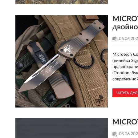
MICROT
двойно
06.06.20
Microtech C
(линейка Si
правоохрани
(Troodon, б
современной
ЧИТАТЬ ДА
MICROT
03.06.20