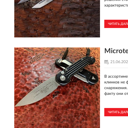
характерист
ЧИТАТЬ ДА
Microt
21.06.20
В ассортиме
клинков не 
снаряжения.
факту они о
ЧИТАТЬ ДА