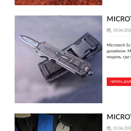
MICROT
18.06.20
Microtech S
дизайном. М
модель, где
ЧИТАТЬ ДА
MICROT
15.06.20