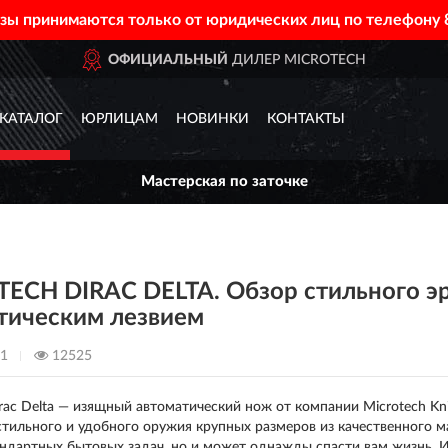
азы принимаются только от юридических лиц по телефону
MICROTECH
ДОСТАВИМ
П
КАТАЛОГ
ЮРЛИЦАМ
НОВИНКИ
КОНТАКТЫ
Мастерская по заточке
ECH DIRAC DELTA. Обзор стильного э
тическим лезвием
21
12525
irac Delta — изящный автоматический нож от компании Microtech K
тильного и удобного оружия крупных размеров из качественного мат
ндартных бытовых задач, но и может однажды спасти вам жизнь. 