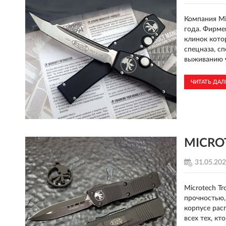
Компания Mi
года. Фирме
клинок кото
спецназа, с
выживанию ч
ЧИТАТЬ ДА
MICROT
31.05.20
Microtech T
прочностью,
корпусе рас
всех тех, к