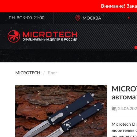
Внимание! Зак
ПН-ВС 9:00-21:00
ОФИЦИАЛЬНЫЙ
МОСКВА
ДИЛЕР 
MICROTECH
Блог
MICROT
автома
24.06.20
Microtech D
любителям с
решения ста