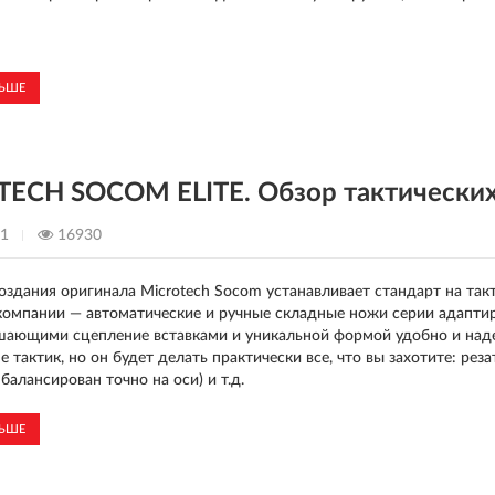
ЛЬШЕ
ECH SOCOM ELITE. Обзор тактических
21
16930
оздания оригинала Microtech Socom устанавливает стандарт на так
компании — автоматические и ручные складные ножи серии адаптир
шающими сцепление вставками и уникальной формой удобно и надеж
 тактик, но он будет делать практически все, что вы захотите: реза
балансирован точно на оси) и т.д.
ЛЬШЕ