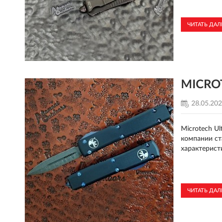
ЧИТАТЬ ДА
MICROT
28.05.20
Microtech U
компании ст
характерист
ЧИТАТЬ ДА