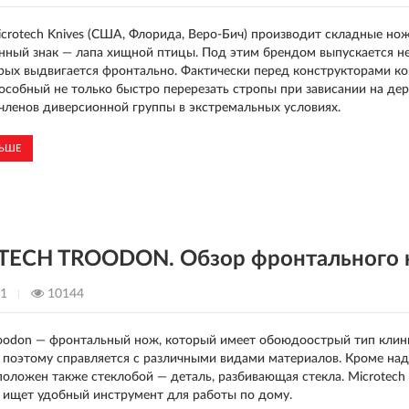
crotech Knives (США, Флорида, Веро-Бич) производит складные но
нный знак — лапа хищной птицы. Под этим брендом выпускается нес
рых выдвигается фронтально. Фактически перед конструкторами ко
пособный не только быстро перерезать стропы при зависании на дер
ленов диверсионной группы в экстремальных условиях.
ЛЬШЕ
ECH TROODON. Обзор фронтального 
21
10144
roodon — фронтальный нож, который имеет обоюдоострый тип клинк
 поэтому справляется с различными видами материалов. Кроме над
положен также стеклобой — деталь, разбивающая стекла. Microtec
то ищет удобный инструмент для работы по дому.