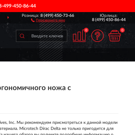
8-499-450-86-44
Розница:
8 (499) 450-73-66
Юрлица:
О ВСЕЙ РОССИИ
ПОЖИ
8 (499) 450-86-44
Перезвоните мне
0
0
ргономичного ножа с
nives, Inc. Мы рекомендуем присмотреться к данной модели
ериала. Microtech Dirac Delta не только пригодится для
Из нашего обзора вы получите подробную информацию о