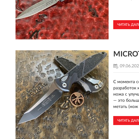
ЧИТАТЬ ДА
MICROT
09.06.20
С момента с
разработок 
ножа с улуч
— это больше
метать (нож 
ЧИТАТЬ ДА