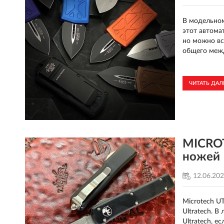
В модельном
этот автома
но можно вс
общего меж
ЧИТАТЬ ДА
MICROT
ножей
12.06.20
Microtech U
Ultratech. 
Ultratech, е