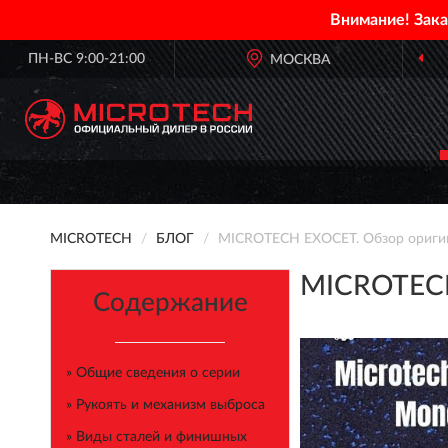
Внимание! Зак
ПН-ВС 9:00-21:00
ОФИЦИАЛЬНЫЙ
ДИЛЕР MICROTECH
МОСКВА
MICROTECH
БЛОГ
MICROTECH EXOCET. Обзор оригин
MICROTECH
Содержание
» Общие сведения о серии
» Рукоять и механизм выброса
» Виды сталей и финишных