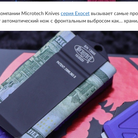
омпании Microtech Knives
серия Exocet
вызывает самые про
т автоматический нож с фронтальным выбросом как… храни