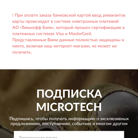
! При оплате заказа банковской картой ввод реквизитов
карты происходит в системе электронных платежей
АО «Тинькофф Банк», который прошел сертификацию в
платежных системах Visa и MasterCard.
Представленные Вами данные полностью защищены и
никто, включая наш интернет-магазин, не может их
получить.
ПОДПИСКА
MICROTECH
Подпишись, чтобы получать информацию о эксклюзивных
предложениях,
поступлениях, событиях и многом другом