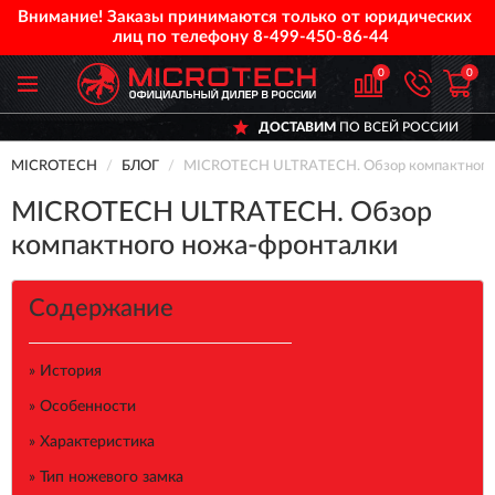
Внимание! Заказы принимаются только от юридических
лиц по телефону
8-499-450-86-44
0
0
ДОСТАВИМ
ПО ВСЕЙ РОССИИ
MICROTECH
БЛОГ
MICROTECH ULTRATECH. Обзор компактного
MICROTECH ULTRATECH. Обзор
компактного ножа-фронталки
Содержание
» История
» Особенности
» Характеристика
» Тип ножевого замка