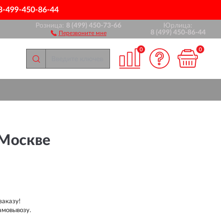
8-499-450-86-44
Розница:
8 (499) 450-73-66
Юрлица:
8 (499) 450-86-44
Перезвоните мне
0
0
Москве
заказу!
амовывозу.