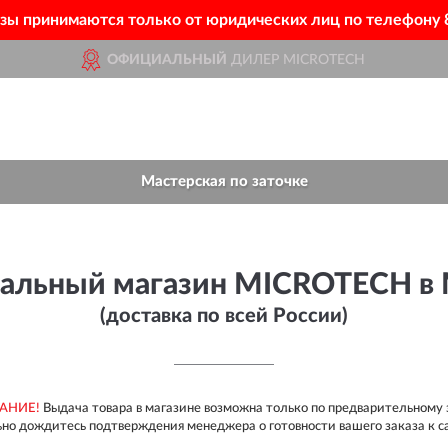
азы принимаются только от юридических лиц по телефону
ОФИЦИАЛЬНЫЙ
ДИЛЕР MICROTECH
ДОСТАВИМ
ПО ВСЕЙ РОССИИ
КАТАЛОГ
ЮРЛИЦАМ
НОВИНКИ
КОНТАКТЫ
ПОЖИЗНЕННАЯ
ГАРАНТИЯ НА БРАК
Мастерская по заточке
альный магазин MICROTECH в 
(доставка по всей России)
АНИЕ!
Выдача товара в магазине возможна только по предварительному 
но дождитесь подтверждения менеджера о готовности вашего заказа к с