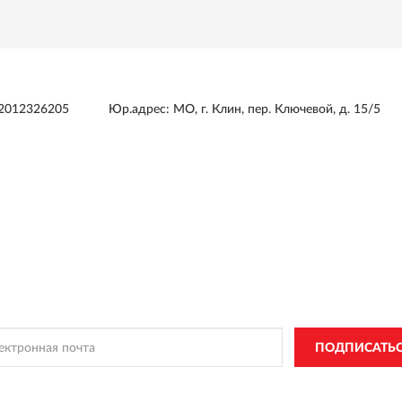
2012326205
Юр.адрес: МО, г. Клин, пер. Ключевой, д. 15/5
ПОДПИСКА
MICROTE
чать информацию о эксклюзивных предложениях,
поступлениях, со
ПОДПИСАТЬ
, Вы соглашаетесь с
Политикой Конфиденциальности
и
Условиями пользован