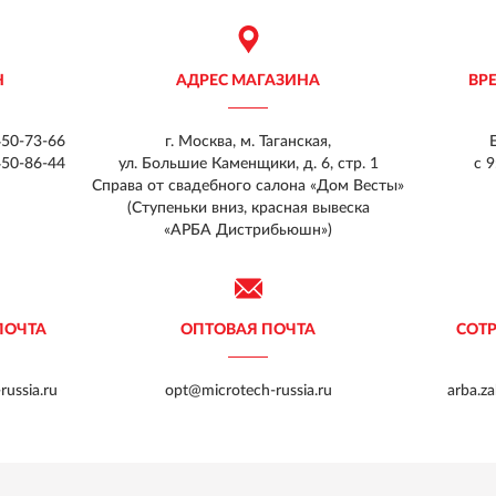
Н
АДРЕС МАГАЗИНА
ВР
450-73-66
г. Москва, м. Таганская,
450-86-44
ул. Большие Каменщики, д. 6, стр. 1
с 9
Справа от свадебного салона «Дом Весты»
(Ступеньки вниз, красная вывеска
«АРБА Дистрибьюшн»)
ПОЧТА
ОПТОВАЯ ПОЧТА
СОТ
ussia.ru
opt@microtech-russia.ru
arba.z