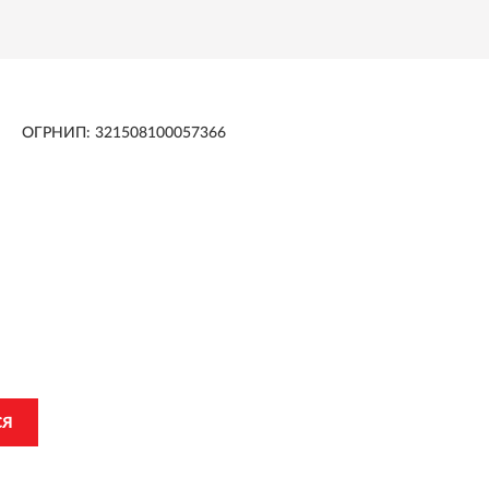
ОГРНИП: 321508100057366
CH
бытиях и многом другом
СЯ
ия
MICROTECH