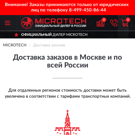
Внимание! Заказы принимаются только от юридических
лиц по телефону
8-499-450-86-44
0
0
ЛЬНЫЙ
ДИЛЕР MICROTECH
ДОСТАВ
MICROTECH
Доставка заказов
Доставка заказов в Москве и по
всей России
Для отдаленных регионов стоимость доставки может быть
увеличена в соответствии с тарифами транспортных компаний.