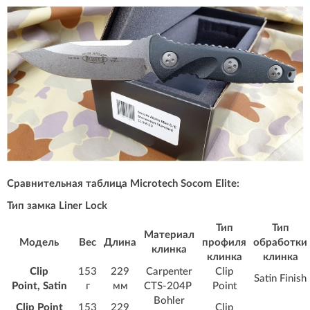
Сравнительная таблица Microtech Socom Elite:
Тип замка Liner Lock
Тип
Тип
Материал
Модель
Вес
Длина
профиля
обработки
клинка
клинка
клинка
Clip
153
229
Carpenter
Clip
Satin Finish
Point, Satin
г
мм
CTS-204P
Point
Bohler
Clip Point
153
229
Clip