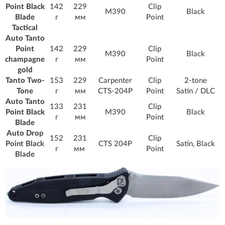
Point Black
142
229
Clip
M390
Black
Blade
г
мм
Point
Tactical
Auto Tanto
Point
142
229
Clip
M390
Black
champagne
г
мм
Point
gold
Tanto Two-
153
229
Carpenter
Clip
2-tone
Tone
г
мм
CTS-204P
Point
Satin / DLC
Auto Tanto
133
231
Clip
Point Black
M390
Black
г
мм
Point
Blade
Auto Dro
p
152
231
Clip
Point Black
CTS 204P
Satin, Black
г
мм
Point
Blade