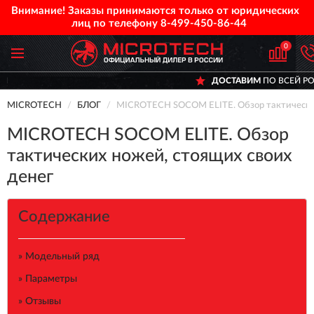
Внимание! Заказы принимаются только от юридических
лиц по телефону
8-499-450-86-44
0
ДОСТАВИМ
ПО ВСЕЙ РОССИИ
MICROTECH
БЛОГ
MICROTECH SOCOM ELITE. Обзор тактических
MICROTECH SOCOM ELITE. Обзор
тактических ножей, стоящих своих
денег
Содержание
» Модельный ряд
» Параметры
» Отзывы