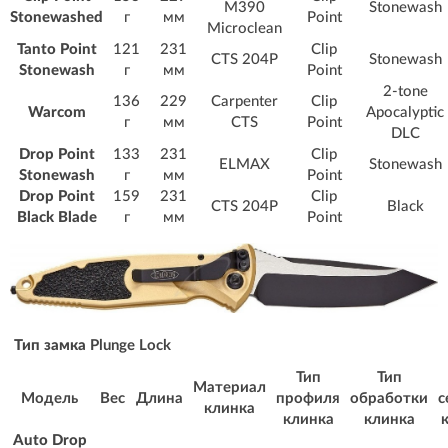
M390
Stonewash
Stonewashed
г
мм
Point
Microclean
Tanto Point
121
231
Clip
CTS 204P
Stonewash
Stonewash
г
мм
Point
2-tone
136
229
Carpenter
Clip
Warcom
Apocalyptic
г
мм
CTS
Point
DLC
Drop Point
133
231
Clip
ELMAX
Stonewash
Stonewash
г
мм
Point
Drop Point
159
231
Clip
CTS 204P
Black
Black Blade
г
мм
Point
Тип замка
Plunge Lock
Тип
Тип
Материал
Модель
Вес
Длина
профиля
обработки
с
клинка
клинка
клинка
Auto Drop