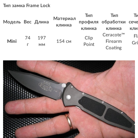
Тип замка Frame Lock
Тип
Тип
Т
Материал
Модель
Вес
Длина
профиля
обработки
сеч
клинка
клинка
клинка
кли
Ceracote™
Fl
74
197
Clip
Mini
154 см
Firearm
Gr
г
мм
Point
Coating