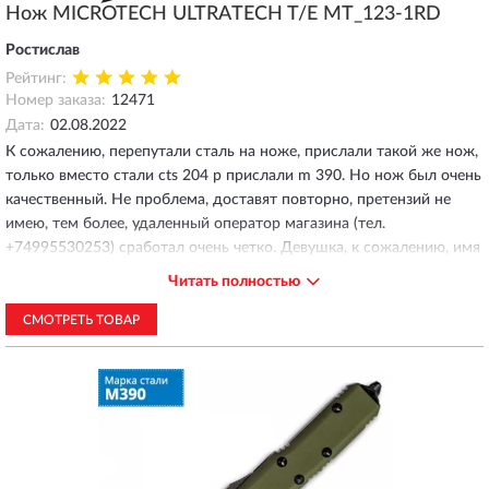
Нож MICROTECH ULTRATECH T/E MT_123-1RD
Ростислав
Рейтинг:
Номер заказа:
12471
Дата:
02.08.2022
К сожалению, перепутали сталь на ноже, прислали такой же нож,
только вместо стали cts 204 p прислали m 390. Но нож был очень
качественный. Не проблема, доставят повторно, претензий не
имею, тем более, удаленный оператор магазина (тел.
+74995530253) сработал очень четко. Девушка, к сожалению, имя
вылетело из головы, звонила два раза 02.08.2022 г. в 17.02 и
Читать полностью
17.25, очень доходчиво, грамотно и вежливо все объяснила, что у
меня возникли два вопроса: то ли это такой
СМОТРЕТЬ ТОВАР
клиентоориентированный сервис магазин "Майкротеч", либо это
все-таки качественный европейский сервис). Такое общение с
клиентами я не встречал даже в салоне Верту.
Выражаю благодарность данному сотруднику еще раз, прошу
вычислить ее по указанному мной времени звонка на мой номер и
применить меры поощрения).