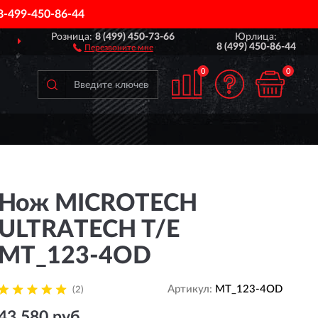
8-499-450-86-44
Розница:
8 (499) 450-73-66
Юрлица:
ДОСТАВИМ
ПО ВСЕЙ РОССИИ
8 (499) 450-86-44
Перезвоните мне
0
0
Нож MICROTECH
ULTRATECH T/E
MT_123-4OD
Артикул:
MT_123-4OD
(2)
43 580 руб.