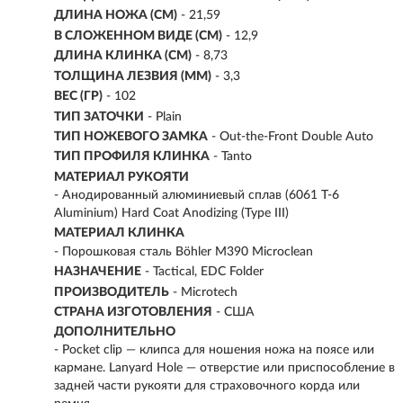
ДЛИНА НОЖА (СМ)
- 21,59
В СЛОЖЕННОМ ВИДЕ (СМ)
- 12,9
ДЛИНА КЛИНКА (СМ)
-
8,73
ТОЛЩИНА ЛЕЗВИЯ (ММ)
- 3,3
ВЕС (ГР)
- 102
ТИП ЗАТОЧКИ
- Plain
ТИП НОЖЕВОГО ЗАМКА
- Out-the-Front Double Auto
ТИП ПРОФИЛЯ КЛИНКА
- Tanto
МАТЕРИАЛ РУКОЯТИ
-
Анодированный алюминиевый сплав (6061 T-6
Aluminium) Hard Coat Anodizing (Type III)
МАТЕРИАЛ КЛИНКА
-
Порошковая сталь Böhler M390 Microclean
НАЗНАЧЕНИЕ
- Tactical, EDC Folder
ПРОИЗВОДИТЕЛЬ
- Microtech
СТРАНА ИЗГОТОВЛЕНИЯ
- США
ДОПОЛНИТЕЛЬНО
- Pocket clip — клипса для ношения ножа на поясе или
кармане. Lanyard Hole — отверстие или приспособление в
задней части рукояти для страховочного корда или