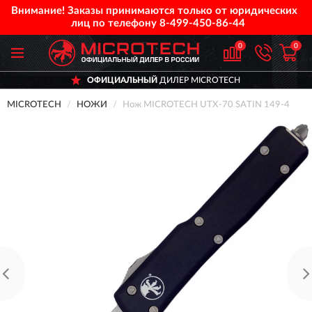
Внимание! Заказы принимаются только от юридических
лиц по телефону
8-499-450-86-44
0
0
ОФИЦИАЛЬНЫЙ
ДИЛЕР MICROTECH
MICROTECH
НОЖИ
Нож MICROTECH UTX-70 SATIN 149-4