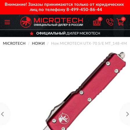
Внимание! Заказы принимаются только от юридических
лиц по телефону
8-499-450-86-44
0
0
ОФИЦИАЛЬНЫЙ
ДИЛЕР MICROTECH
MICROTECH
НОЖИ
Нож MICROTECH UTX-70 S/E MT_148-4MR