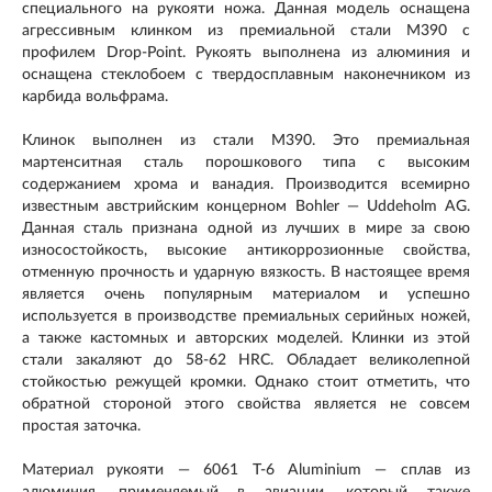
специального на рукояти ножа. Данная модель оснащена
агрессивным клинком из премиальной стали M390 с
профилем Drop-Point. Рукоять выполнена из алюминия и
оснащена стеклобоем с твердосплавным наконечником из
карбида вольфрама.
Клинок выполнен из стали M390. Это премиальная
мартенситная сталь порошкового типа с высоким
содержанием хрома и ванадия. Производится всемирно
известным австрийским концерном Bohler — Uddeholm AG.
Данная сталь признана одной из лучших в мире за свою
износостойкость, высокие антикоррозионные свойства,
отменную прочность и ударную вязкость. В настоящее время
является очень популярным материалом и успешно
используется в производстве премиальных серийных ножей,
а также кастомных и авторских моделей. Клинки из этой
стали закаляют до 58-62 HRC. Обладает великолепной
стойкостью режущей кромки. Однако стоит отметить, что
обратной стороной этого свойства является не совсем
простая заточка.
Материал рукояти — 6061 T-6 Aluminium — сплав из
алюминия, применяемый в авиации, который также