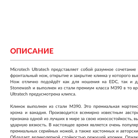
ОПИСАНИЕ
Microtech Ultratech представляет собой разумное сочетани
фронтальный нож, открытие и закрытие клинка у которого вы
Нож отлично подойдёт как для ношения на EDC, так и д
Stonewash и выполнен из стали премиум класса M390 в то вр
Ultratech предусмотрена клипса.
Клинок выполнен из стали M390. Это премиальная мартен
хрома и ванадия. Производится всемирно известным австр
признана одной из лучших в мире за свою износостойкость, 
ударную вязкость. В настоящее время является очень попул
премиальных серийных ножей, а также кастомных и авторски
Обладает великолепной стойкостью режущей кромки. Однако