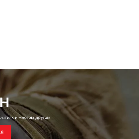
CH
бытиях и многом другом
СЯ