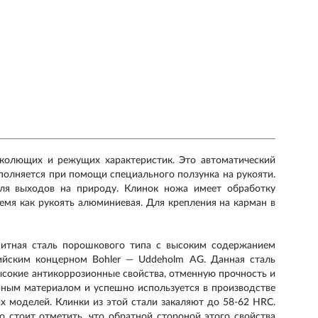
е колющих и режущих характеристик. Это автоматический
полняется при помощи специального ползунка на рукояти.
ля выходов на природу. Клинок ножа имеет обработку
емя как рукоять алюминиевая. Для крепления на карман в
ситная сталь порошкового типа с высоким содержанием
ийским концерном Bohler — Uddeholm AG. Данная сталь
высокие антикоррозионные свойства, отменную прочность и
ярным материалом и успешно используется в производстве
х моделей. Клинки из этой стали закаляют до 58-62 HRC.
 стоит отметить, что обратной стороной этого свойства