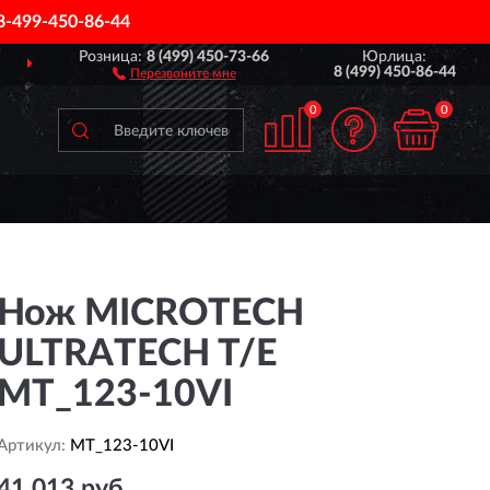
8-499-450-86-44
Розница:
8 (499) 450-73-66
Юрлица:
ДОСТАВИМ
ПО ВСЕЙ РОССИИ
8 (499) 450-86-44
Перезвоните мне
0
0
Нож MICROTECH
ULTRATECH T/E
MT_123-10VI
Артикул:
MT_123-10VI
41 013 руб.