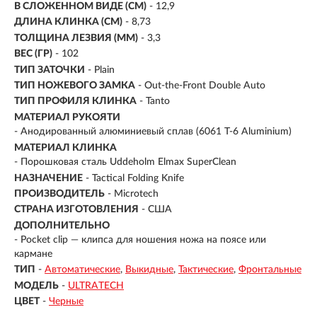
В СЛОЖЕННОМ ВИДЕ (СМ)
- 12,9
ДЛИНА КЛИНКА (СМ)
-
8,73
ТОЛЩИНА ЛЕЗВИЯ (ММ)
- 3,3
ВЕС (ГР)
- 102
ТИП ЗАТОЧКИ
- Plain
ТИП НОЖЕВОГО ЗАМКА
- Out-the-Front Double Auto
ТИП ПРОФИЛЯ КЛИНКА
- Tanto
МАТЕРИАЛ РУКОЯТИ
-
Анодированный алюминиевый сплав (6061 T-6 Aluminium)
МАТЕРИАЛ КЛИНКА
-
Порошковая сталь Uddeholm Elmax SuperClean
НАЗНАЧЕНИЕ
- Tactical Folding Knife
ПРОИЗВОДИТЕЛЬ
- Microtech
СТРАНА ИЗГОТОВЛЕНИЯ
- США
ДОПОЛНИТЕЛЬНО
- Pocket clip — клипса для ношения ножа на поясе или
кармане
ТИП
-
Автоматические
Выкидные
Тактические
Фронтальные
МОДЕЛЬ
-
ULTRATECH
ЦВЕТ
-
Черные