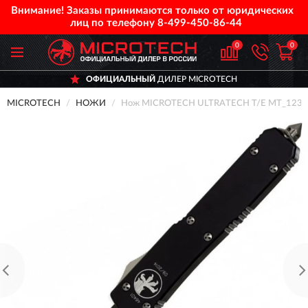
Внимание! Заказы принимаются только от юридических
лиц по телефону
8-499-450-86-44
0
0
ОФИЦИАЛЬНЫЙ
ДИЛЕР MICROTECH
MICROTECH
НОЖИ
Нож MICROTECH ULTRATECH T/E MT_123-