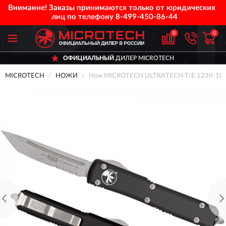
Внимание! Заказы принимаются только от юридических
лиц по телефону
8-499-450-86-44
0
0
ОФИЦИАЛЬНЫЙ
ДИЛЕР MICROTECH
MICROTECH
НОЖИ
Нож MICROTECH ULTRATECH T/E 123II-10