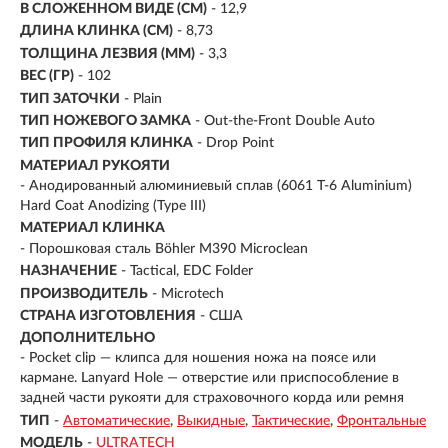
В СЛОЖЕННОМ ВИДЕ (СМ)
- 12,9
ДЛИНА КЛИНКА (СМ)
-
8,73
ТОЛЩИНА ЛЕЗВИЯ (ММ)
- 3,3
ВЕС (ГР)
- 102
ТИП ЗАТОЧКИ
- Plain
ТИП НОЖЕВОГО ЗАМКА
- Out-the-Front Double Auto
ТИП ПРОФИЛЯ КЛИНКА
- Drop Point
МАТЕРИАЛ РУКОЯТИ
-
Анодированный алюминиевый сплав (6061 T-6 Aluminium)
Hard Coat Anodizing (Type III)
МАТЕРИАЛ КЛИНКА
-
Порошковая сталь Böhler M390 Microclean
НАЗНАЧЕНИЕ
- Tactical, EDC Folder
ПРОИЗВОДИТЕЛЬ
- Microtech
СТРАНА ИЗГОТОВЛЕНИЯ
- США
ДОПОЛНИТЕЛЬНО
- Pocket clip — клипса для ношения ножа на поясе или
кармане. Lanyard Hole — отверстие или приспособление в
задней части рукояти для страховочного корда или ремня
ТИП
-
Автоматические
Выкидные
Тактические
Фронтальные
МОДЕЛЬ
-
ULTRATECH