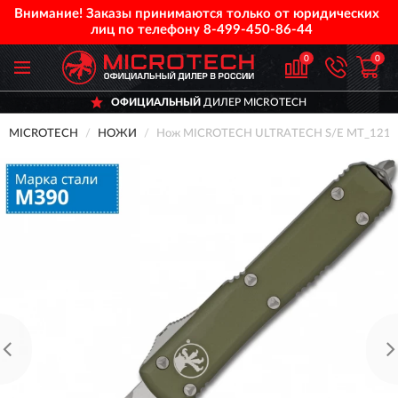
Внимание! Заказы принимаются только от юридических
лиц по телефону
8-499-450-86-44
0
0
ОФИЦИАЛЬНЫЙ
ДИЛЕР MICROTECH
MICROTECH
НОЖИ
Нож MICROTECH ULTRATECH S/E MT_121