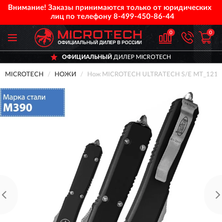
Внимание! Заказы принимаются только от юридических
лиц по телефону
8-499-450-86-44
0
0
ОФИЦИАЛЬНЫЙ
ДИЛЕР MICROTECH
MICROTECH
НОЖИ
Нож MICROTECH ULTRATECH S/E MT_121-