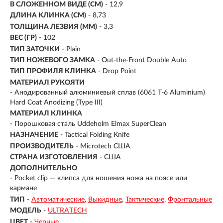
В СЛОЖЕННОМ ВИДЕ (СМ)
- 12,9
ДЛИНА КЛИНКА (СМ)
-
8,73
ТОЛЩИНА ЛЕЗВИЯ (ММ)
- 3,3
ВЕС (ГР)
- 102
ТИП ЗАТОЧКИ
- Plain
ТИП НОЖЕВОГО ЗАМКА
- Out-the-Front Double Auto
ТИП ПРОФИЛЯ КЛИНКА
- Drop Point
МАТЕРИАЛ РУКОЯТИ
-
Анодированный алюминиевый сплав (6061 T-6 Aluminium)
Hard Coat Anodizing (Type III)
МАТЕРИАЛ КЛИНКА
-
Порошковая сталь Uddeholm Elmax SuperClean
НАЗНАЧЕНИЕ
- Tactical Folding Knife
ПРОИЗВОДИТЕЛЬ
- Microtech США
СТРАНА ИЗГОТОВЛЕНИЯ
- США
ДОПОЛНИТЕЛЬНО
- Pocket clip — клипса для ношения ножа на поясе или
кармане
ТИП
-
Автоматические
Выкидные
Тактические
Фронтальные
МОДЕЛЬ
-
ULTRATECH
ЦВЕТ
-
Черные