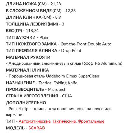
ДЛИНА НОЖА (СМ)
- 21,28
В СЛОЖЕННОМ ВИДЕ (СМ)
- 12,38
ДЛИНА КЛИНКА (СМ)
-
8,9
ТОЛЩИНА ЛЕЗВИЯ (ММ)
- 3
ВЕС (ГР)
- 118,74
ТИП ЗАТОЧКИ
- Plain
ТИП НОЖЕВОГО ЗАМКА
- Out-the-Front Double Auto
ТИП ПРОФИЛЯ КЛИНКА
- Drop Point
МАТЕРИАЛ РУКОЯТИ
-
Анодированный алюминиевый сплав (6061 T-6 Aluminium)
МАТЕРИАЛ КЛИНКА
-
Порошковая сталь Uddeholm Elmax SuperClean
НАЗНАЧЕНИЕ
- Tactical Folding Knife
ПРОИЗВОДИТЕЛЬ
- Microtech
СТРАНА ИЗГОТОВЛЕНИЯ
- США
ДОПОЛНИТЕЛЬНО
- Pocket clip — клипса для ношения ножа на поясе или
кармане
ТИП
-
Автоматические
Тактические
Фронтальные
МОДЕЛЬ
-
SCARAB